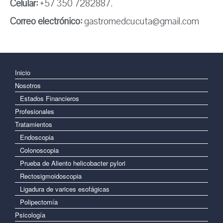
Celular:
+57 350 7282887.
Correo electrónico:
gastromedcucuta@gmail.com
Inicio
Nosotros
Estados Financieros
Profesionales
Tratamientos
Endoscopia
Colonoscopia
Prueba de Aliento helicobacter pylori
Rectosigmoidoscopia
Ligadura de varices esofágicas
Polipectomía
Psicología