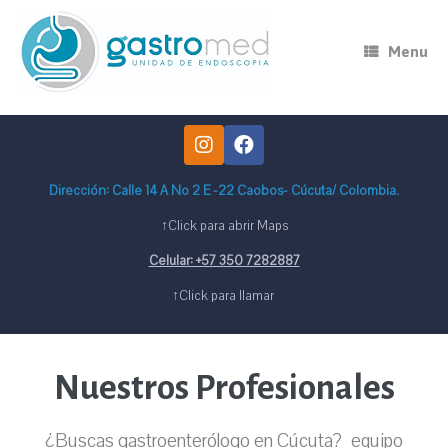
Menu
Dirección: Calle 14 A No 2 E -22 Caobos- Cúcuta/ Colombia.
↑Click para abrir Maps
Celular: +57 350 7282887
↑Click para llamar
Nuestros Profesionales
¿Buscas gastroenterólogo en Cúcuta? equipo