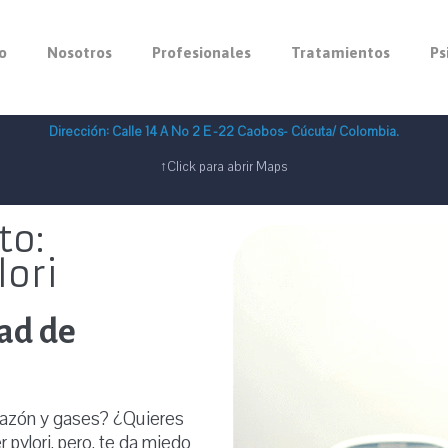
io
Nosotros
Profesionales
Tratamientos
Ps
Dirección: Calle 14 A No 2 E -22 Caobos- Cúcuta/ Colombia.
↑Click para abrir Maps
to:
lori
ad de
hazón y gases? ¿Quieres
 pylori, pero, te da miedo