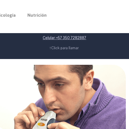
icología
Nutrición
Celular: +57 350 7282887
↑Click para llamar