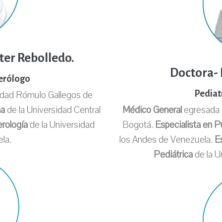
ter Rebolledo.
Doctora- 
terólogo
idad Rómulo Gallegos de
Pediat
na
de la Universidad Central
Médico General
egresada d
erología
de la Universidad
Bogotá.
Especialista en Pu
la.
los Andes de Venezuela.
E
Pediátrica
de la U